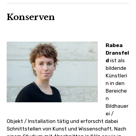
Termine
Konserven
Wir in der Presse
Kontakt & Impressum
Rabea
Dransfel
d
ist als
bildende
Künstleri
n in den
Bereiche
n
Bildhauer
ei /
Objekt / Installation tätig und erforscht dabei
Schnittstellen von Kunst und Wissenschaft. Nach