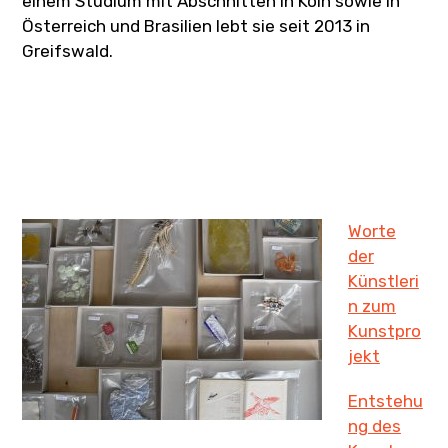
einem Studium mit Abschnitten in Köln sowie in
Österreich und Brasilien lebt sie seit 2013 in
Greifswald.
Worte
der
Künstleri
n zum
Kunstpro
jekt
Entstehu
ng des