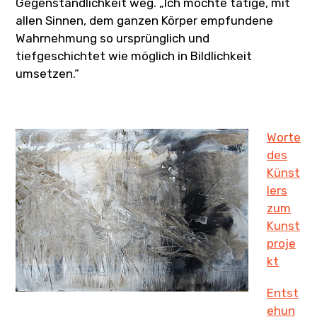
Gegenständlichkeit weg. „Ich möchte tätige, mit
allen Sinnen, dem ganzen Körper empfundene
Wahrnehmung so ursprünglich und
tiefgeschichtet wie möglich in Bildlichkeit
umsetzen.“
Worte
des
Künst
lers
zum
Kunst
proje
kt
Entst
ehun