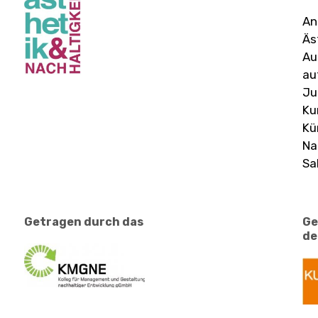
An
Äs
Au
au
Ju
Ku
Kü
Na
Sa
Getragen durch das
Ge
de