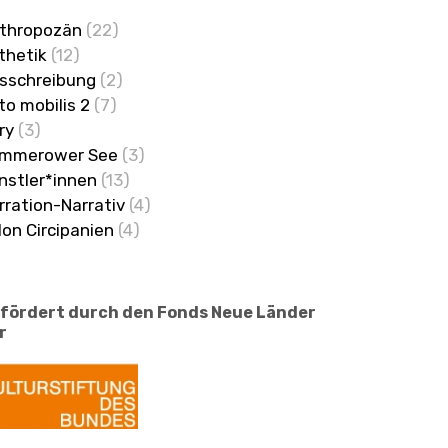
thropozän
(22)
thetik
(12)
sschreibung
(2)
to mobilis 2
(7)
ry
(3)
mmerower See
(3)
nstler*innen
(13)
rration-Narrativ
(4)
lon Circipanien
(4)
fördert durch den Fonds Neue Länder
r