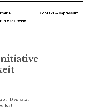
e
b
o
ermine
Kontakt & Impressum
o
k
r in der Presse
nitiative
eit
 zur Diversität
verlust